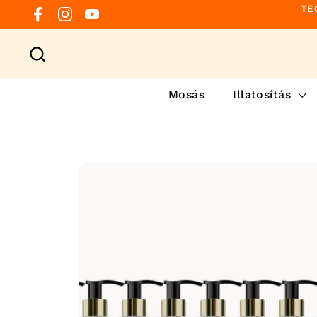
Ugrás a tartalomhoz
TE
Facebook
Instagram
YouTube
Mosás
Illatosítás