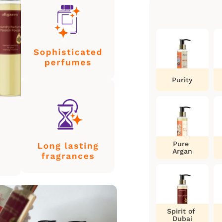
Purity
Pure
Argan
Spirit of
Dubai