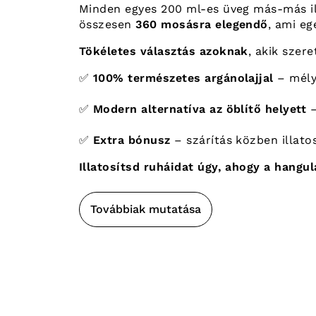
Minden egyes 200 ml-es üveg más-más ill
összesen
360 mosásra elegendő
, ami eg
Tökéletes választás azoknak
, akik szer
✅
100% természetes argánolajjal
– mély
✅
Modern alternatíva az öblítő helyett
–
✅
Extra bónusz
– szárítás közben illato
Illatosítsd ruháidat úgy, ahogy a hangu
Továbbiak mutatása