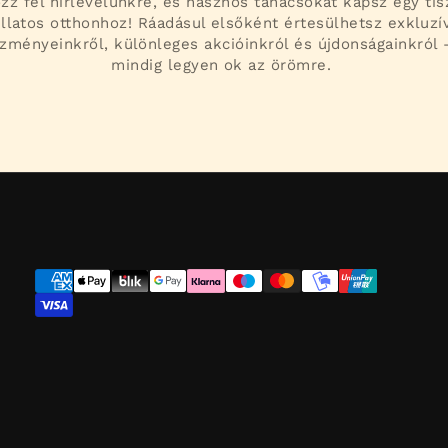
ozz fel hírlevelünkre, és hasznos tanácsokat kapsz egy tis
illatos otthonhoz! Ráadásul elsőként értesülhetsz exkluzí
zményeinkről, különleges akcióinkról és újdonságainkról 
mindig legyen ok az örömre.