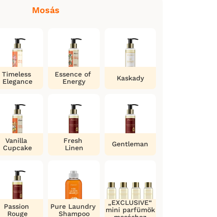
Mosás
Timeless
Essence of
Kaskady
Elegance
Energy
Vanilla
Fresh
Gentleman
Cupcake
Linen
„EXCLUSIVE“
Passion
Pure Laundry
mini parfümök
Rouge
Shampoo