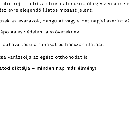
atot rejt – a friss citrusos tónusoktól egészen a mel
ész évre elegendő illatos mosást jelent!
etnek az évszakok, hangulat vagy a hét napjai szerint vá
ápolás és védelem a szöveteknek
 puhává teszi a ruhákat és hosszan illatosít
ssá varázsolja az egész otthonodat is
latod diktálja – minden nap más élmény!