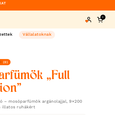
KAT
0
Kosár m
zettek
Vállalatoknak
(0)
ny
rfümök „Full
ion”
kció – mosóparfümök argánolajjal, 9×200
 illatos ruhákért