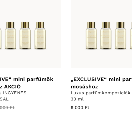
IVE“ mini parfümök
„EXCLUSIVE“ mini pa
z AKCIÓ
mosáshoz
% INGYENES
Luxus parfümkompozíciók s
SSAL
30 ml
.000 Ft
9.000 Ft