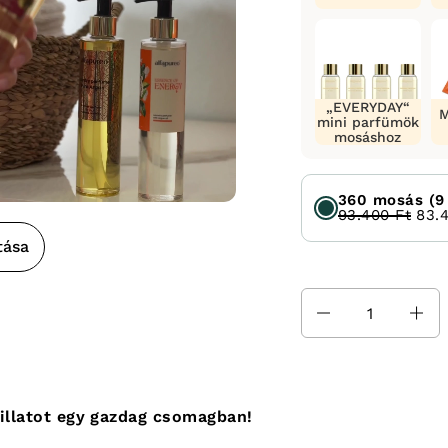
„EVERYDAY“
M
mini parfümök
mosáshoz
360 mosás (9
93.400 Ft
83.
tása
Mennyiség
 illatot egy gazdag csomagban!