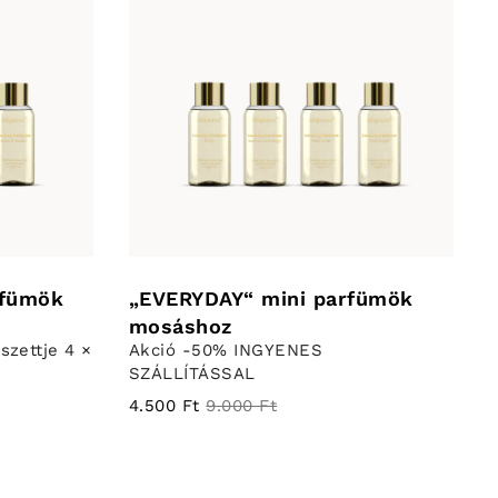
rfümök
„EVERYDAY“ mini parfümök
mosáshoz
zettje 4 ×
Akció -50% INGYENES
SZÁLLÍTÁSSAL
4.500 Ft
9.000 Ft