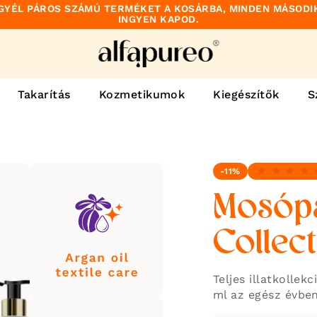
GYÉL PÁROS SZÁMÚ TERMÉKET A KOSÁRBA, MINDEN MÁSODI
INGYEN KAPOD.
Takarítás
Kozmetikumok
Kiegészítők
S
-11%
Nincs vélemé
Mosópa
Collect
Teljes illatkolle
ml az egész évben