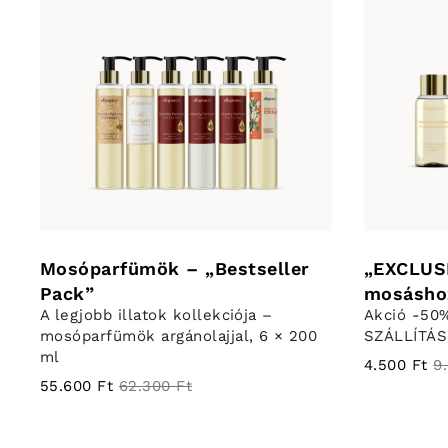
Mosóparfümök – „Bestseller
„EXCLUS
Pack”
mosásho
A legjobb illatok kollekciója –
Akció -50
mosóparfümök argánolajjal, 6 × 200
SZÁLLÍTÁ
ml
4.500 Ft
9
55.600 Ft
62.300 Ft