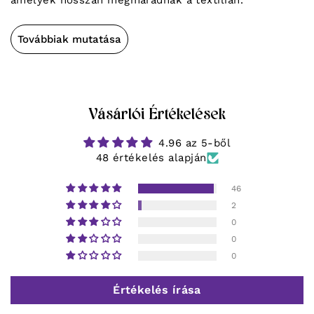
amelyek hosszan megmaradnak a textílián.
Továbbiak mutatása
Vásárlói Értékelések
4.96 az 5-ből
48 értékelés alapján
46
2
0
0
0
Értékelés írása