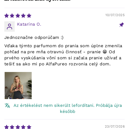
10/07/2025
Katarína O.
Jednoznačne odporúčam :)
Vďaka týmto parfumom do prania som úplne zmenila
pohľad na pre mňa otravnú činnosť - pranie 😁 Od
prvého vyskúšania vôní som si začala pranie užívať a
tešiť sa ako mi po AlfaPureo rozvonia celý dom.
Az értékelést nem sikerült lefordítani. Próbálja újra
később
23/07/2026