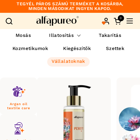
Ugrás a tartalomhoz
TEGYÉL PÁROS SZÁMÚ TERMÉKET A KOSÁRBA,
MINDEN MÁSODIKAT INGYEN KAPOD.
0
Kosár meg
Men
Mosás
Illatosítás
Takarítás
Kozmetikumok
Kiegészítők
Szettek
Vállalatoknak