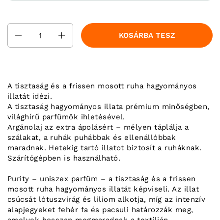
Mennyiség
KOSÁRBA TESZ
A tisztaság és a frissen mosott ruha hagyományos
illatát idézi.
A tisztaság hagyományos illata prémium minőségben,
világhírű parfümök ihletésével.
Argánolaj az extra ápolásért – mélyen táplálja a
szálakat, a ruhák puhábbak és ellenállóbbak
maradnak. Hetekig tartó illatot biztosít a ruháknak.
Szárítógépben is használható.
Purity – uniszex parfüm – a tisztaság és a frissen
mosott ruha hagyományos illatát képviseli. Az illat
csúcsát lótuszvirág és liliom alkotja, míg az intenzív
alapjegyeket fehér fa és pacsuli határozzák meg,