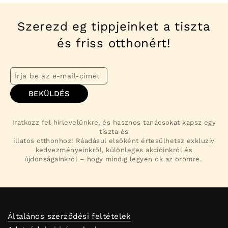
Szerezd eg tippjeinket a tiszta
és friss otthonért!
BEKÜLDÉS
Iratkozz fel hírlevelünkre, és hasznos tanácsokat kapsz egy
tiszta és
illatos otthonhoz! Ráadásul elsőként értesülhetsz exkluzív
kedvezményeinkről, különleges akcióinkról és
újdonságainkról – hogy mindig legyen ok az örömre.
Általános szerződési feltételek