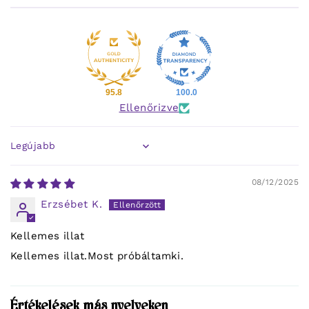
95.8
100.0
Ellenőrizve
Sort by
08/12/2025
Erzsébet K.
Kellemes illat
Kellemes illat.Most próbáltamki.
Értékelések más nyelveken