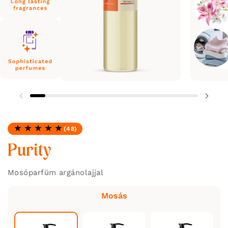
(48)
Minősítés: 4.96 / 5
Purity
Mosóparfüm argánolajjal
Mosás