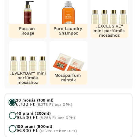
„EXCLUSIVE“
Passion
Pure Laundry
mini parfümök
Rouge
Shampoo
mosáshoz
„EVERYDAY“ mini
Mosóparfüm
parfümök
minták
mosáshoz
20 mosás (100 ml)
6.700 Ft
(5.276 Ft bez DPH)
40 praní (200ml)
10.500 Ft
(8.268 Ft bez DPH)
100 praní (500ml)
16.800 Ft
(13.228 Ft bez DPH)