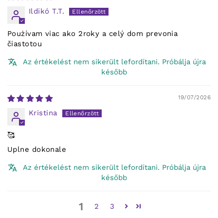
Ildikó T.T.
Poużívam viac ako 2roky a celý dom prevonia
čiastotou
Az értékelést nem sikerült lefordítani. Próbálja újra
később
19/07/2026
Kristina
🥰
Uplne dokonale
Az értékelést nem sikerült lefordítani. Próbálja újra
később
1
2
3