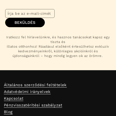
BEKÜLDÉS
Iratkozz fel hírlevelünkre, és hasznos tanácsokat kapsz egy
tiszta és
illatos otthonhoz! Ráadásul elsőként értesülhetsz exkluzív
kedvezményeinkről, különleges akcióinkról és
újdonságainkról – hogy mindig legyen ok az örömre.
Általános szerződési feltételek
Adatvédelmi irányelvek
Kapcsolat
Pénzvisszatérítési szabályzat
Blog