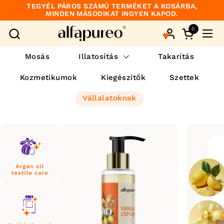
Ugrás a tartalomhoz
TEGYÉL PÁROS SZÁMÚ TERMÉKET A KOSÁRBA,
MINDEN MÁSODIKAT INGYEN KAPOD.
0
Kosár meg
Men
Mosás
Illatosítás
Takarítás
Kozmetikumok
Kiegészítők
Szettek
Vállalatoknak