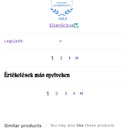
100.0
Ellenőrizve
Sort by
1
2
Értékelések más nyelveken
1
2
3
Similar products
You may also
like
these products