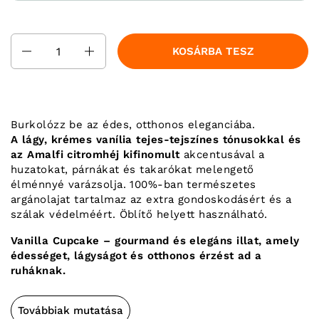
Mennyiség
KOSÁRBA TESZ
Burkolózz be az édes, otthonos eleganciába.
A lágy, krémes vanília tejes-tejszínes tónusokkal és
az Amalfi citromhéj kifinomult
akcentusával a
huzatokat, párnákat és takarókat melengető
élménnyé varázsolja. 100%-ban természetes
argánolajat tartalmaz az extra gondoskodásért és a
szálak védelméért. Öblítő helyett használható.
Vanilla Cupcake – gourmand és elegáns illat, amely
édességet, lágyságot és otthonos érzést ad a
ruháknak.
Továbbiak mutatása