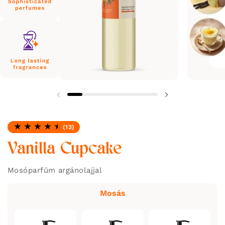
(13)
Minősítés: 4.69 / 5
Vanilla Cupcake
Mosóparfüm argánolajjal
Mosás