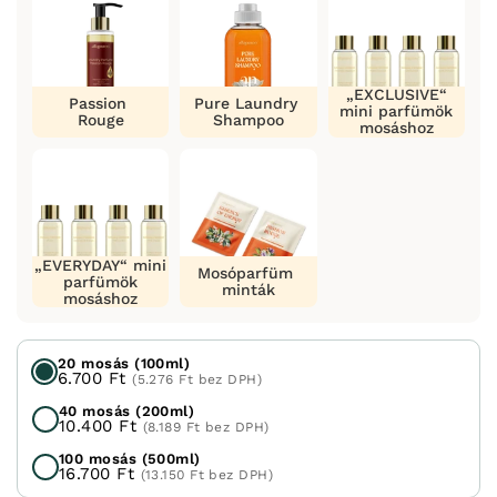
„EXCLUSIVE“
Passion
Pure Laundry
mini parfümök
Rouge
Shampoo
mosáshoz
„EVERYDAY“ mini
Mosóparfüm
parfümök
minták
mosáshoz
20 mosás (100ml)
6.700 Ft
(5.276 Ft bez DPH)
40 mosás (200ml)
10.400 Ft
(8.189 Ft bez DPH)
100 mosás (500ml)
16.700 Ft
(13.150 Ft bez DPH)