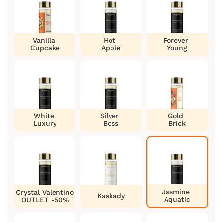
Vanilla
Hot
Forever
Cupcake
Apple
Young
White
Silver
Gold
Luxury
Boss
Brick
Jasmine
Crystal Valentino
Kaskady
Aquatic
OUTLET -50%