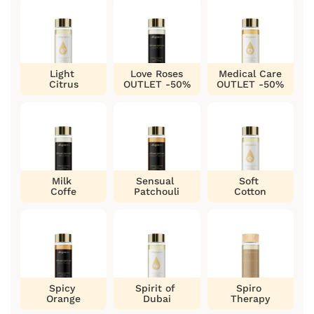
Light
Love Roses
Medical Care
Citrus
OUTLET -50%
OUTLET -50%
Milk
Sensual
Soft
Coffe
Patchouli
Cotton
Spicy
Spirit of
Spiro
Orange
Dubai
Therapy