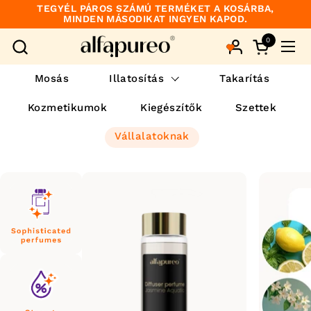
Ugrás a tartalomhoz
TEGYÉL PÁROS SZÁMÚ TERMÉKET A KOSÁRBA,
MINDEN MÁSODIKAT INGYEN KAPOD.
0
Kosár meg
Men
Mosás
Illatosítás
Takarítás
Kozmetikumok
Kiegészítők
Szettek
Vállalatoknak