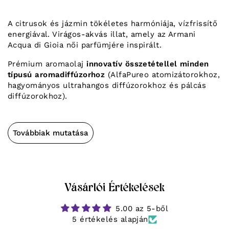
A citrusok és jázmin tökéletes harmóniája, vízfrissítő
energiával. Virágos-akvás illat, amely az Armani
Acqua di Gioia női parfümjére inspirált.
Prémium aromaolaj
innovatív összetétellel minden
típusú aromadiffúzorhoz
(AlfaPureo atomizátorokhoz,
hagyományos ultrahangos diffúzorokhoz és pálcás
diffúzorokhoz).
Továbbiak mutatása
Vásárlói Értékelések
5.00 az 5-ből
5 értékelés alapján