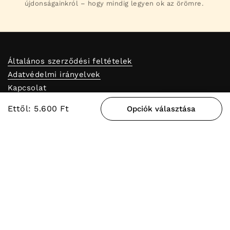
újdonságainkról – hogy mindig legyen ok az örömre.
Általános szerződési feltételek
Adatvédelmi irányelvek
Kapcsolat
Pénzvisszatérítési szabályzat
Jutalom
Ettől: 5.600 Ft
Opciók választása
Blog
Hűségprogram
Reklamációs űrlap
Üzletek
Szerződéstől való elállás
Fedezd Fel AlfaPureo