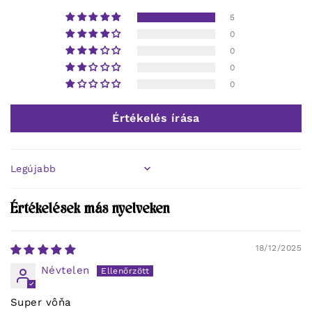
5
0
0
0
0
Értékelés írása
Sort by
Értékelések más nyelveken
18/12/2025
Névtelen
Super vôňa