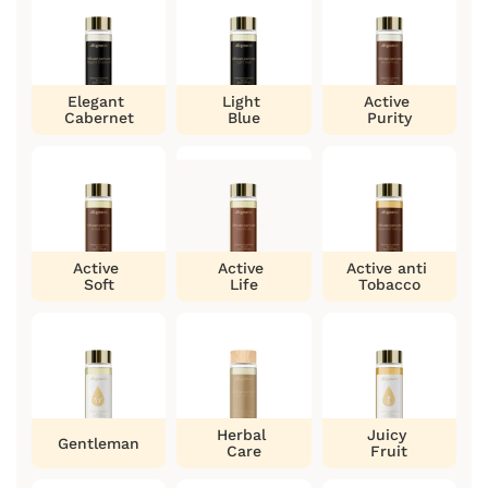
Elegant
Light
Active
Cabernet
Blue
Purity
Active
Active
Active anti
Soft
Life
Tobacco
Herbal
Juicy
Gentleman
Care
Fruit