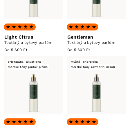
Hodnotenie: 4.86 z 5
Hodnotenie: 4.92 z 5
Light Citrus
Gentleman
Textilný a bytový parfém
Textilný a bytový parfém
Od 5.600 Ft
Od 5.600 Ft
orientálna
akvatická
mužná
energická
morské tóny-jantár-pižmo
morské tóny-rozmarín-neroli
Hodnotenie: 4.8 z 5
Hodnotenie: 5.0 z 5