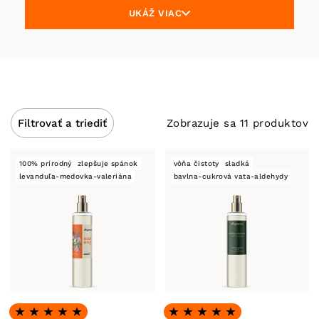
UKÁŽ VIAC
sviežosť, ale aj hygienickú čistotu.
Zobrazuje sa 11 produktov
Filtrovať a triediť
100% prírodný
zlepšuje spánok
vôňa čistoty
sladká
levanduľa-medovka-valeriána
bavlna-cukrová vata-aldehydy