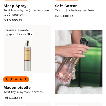
Hodnotenie: 5.0 z 5
Hodnotenie: 5.0 z 5
Sleep Spray
Soft Cotton
Textilný a bytový parfém pre
Textilný a bytový parfém
lepší spánok
Od 5.600 Ft
Od 5.600 Ft
luxusná
šťavnatá
grep - ruža - vanilka
Hodnotenie: 4.88 z 5
Mademoiselle
Textilný a bytový parfém
Od 5.600 Ft