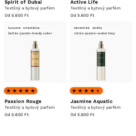
Spirit of Dubai
Active Life
Textilný a bytový parfém
Textilný a bytový parfém
Od 5.600 Ft
Od 5.600 Ft
luxusná
orientálna
akvatická
svieža
šafrán-jazmín-hnedý cukor
citrón-jazmín-vodné tóny
Hodnotenie: 4.78 z 5
Hodnotenie: 4.7 z 5
Passion Rouge
Jasmine Aquatic
Textilný a bytový parfem
Textilný a bytový parfém
Od 5.600 Ft
Od 5.600 Ft