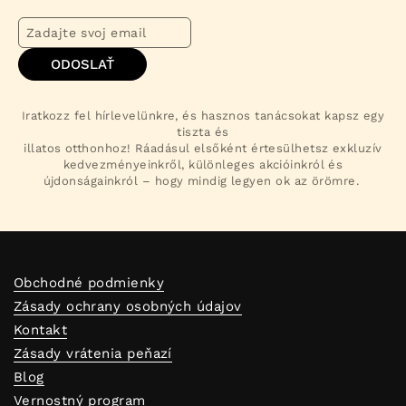
ODOSLAŤ
Iratkozz fel hírlevelünkre, és hasznos tanácsokat kapsz egy
tiszta és
illatos otthonhoz! Ráadásul elsőként értesülhetsz exkluzív
kedvezményeinkről, különleges akcióinkról és
újdonságainkról – hogy mindig legyen ok az örömre.
Obchodné podmienky
Zásady ochrany osobných údajov
Kontakt
Zásady vrátenia peňazí
Blog
Vernostný program