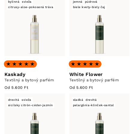
bylinná
svieža
jemná
púdrová
citrusy-aloe-pokosená tráva
biele kvety-biely čaj
Hodnotenie: 5.0 z 5
Hodnotenie: 5.0 z 5
Kaskady
White Flower
Textilný a bytový parfém
Textilný a bytový parfém
Od 5.600 Ft
Od 5.600 Ft
drevitá
svieža
sladká
drevitá
sicílsky citrón-céder-jazmín
pelargónia-klinček-santal