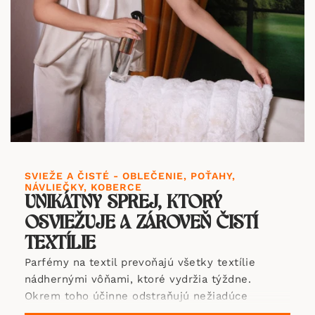
SVIEŽE A ČISTÉ - OBLEČENIE, POŤAHY,
NÁVLIEČKY, KOBERCE
UNIKÁTNY SPREJ, KTORÝ
OSVIEŽUJE A ZÁROVEŇ ČISTÍ
TEXTÍLIE
Parfémy na textil prevoňajú všetky textílie
nádhernými vôňami, ktoré vydržia týždne.
Okrem toho účinne odstraňujú nežiadúce
mikroorganizmy, čím dodávajú textiliám nielen