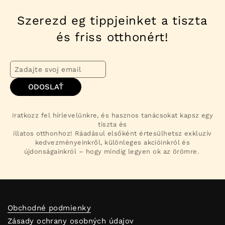
Szerezd eg tippjeinket a tiszta
és friss otthonért!
ODOSLAŤ
Iratkozz fel hírlevelünkre, és hasznos tanácsokat kapsz egy
tiszta és
illatos otthonhoz! Ráadásul elsőként értesülhetsz exkluzív
kedvezményeinkről, különleges akcióinkról és
újdonságainkról – hogy mindig legyen ok az örömre.
Obchodné podmienky
Zásady ochrany osobných údajov