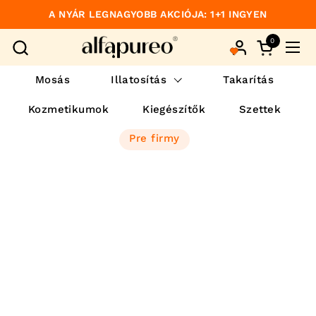
Preskočiť na obsah
TEGYÉL PÁROS SZÁMÚ TERMÉKET A KOSÁRBA,
A NYÁR LEGNAGYOBB AKCIÓJA: 1+1 INGYEN
MINDEN MÁSODIKAT INGYEN KAPOD.
0
Otvorte ko
Otvo
Mosás
Illatosítás
Takarítás
Kozmetikumok
Kiegészítők
Szettek
Pre firmy