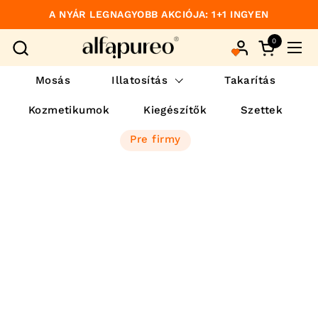
Preskočiť na obsah
A NYÁR LEGNAGYOBB AKCIÓJA: 1+1 INGYEN
0
Otvorte ko
Otvo
Mosás
Illatosítás
Takarítás
Kozmetikumok
Kiegészítők
Szettek
Pre firmy