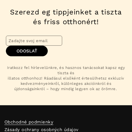
Szerezd eg tippjeinket a tiszta
és friss otthonért!
ODOSLAŤ
Iratkozz fel hírlevelünkre, és hasznos tanácsokat kapsz egy
tiszta és
illatos otthonhoz! Ráadásul elsőként értesülhetsz exkluzív
kedvezményeinkről, különleges akcióinkról és
újdonságainkról – hogy mindig legyen ok az örömre.
Obchodné podmienky
Zásady ochrany osobných údajov