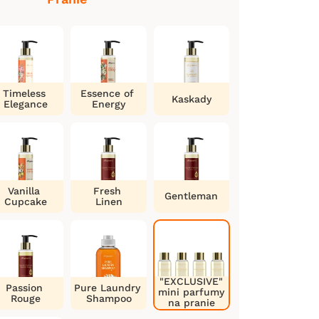
Timeless
Essence of
Kaskady
Elegance
Energy
Vanilla
Fresh
Gentleman
Cupcake
Linen
"EXCLUSIVE"
Passion
Pure Laundry
mini parfumy
Rouge
Shampoo
na pranie