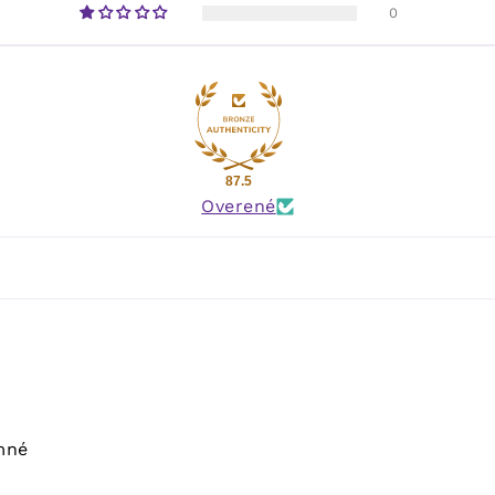
0
87.5
Overené
emné