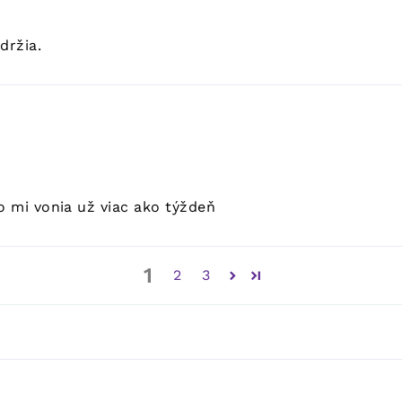
držia.
o mi vonia už viac ako týždeň
1
2
3