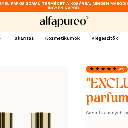
GYÉL PÁROS SZÁMÚ TERMÉKET A KOSÁRBA, MINDEN MÁSODI
INGYEN KAPOD.
Takarítás
Kozmetikumok
Kiegészítők
(47)
Hodnotenie: 4.91 z 5
"EXCLU
parfum
Sada luxusných p