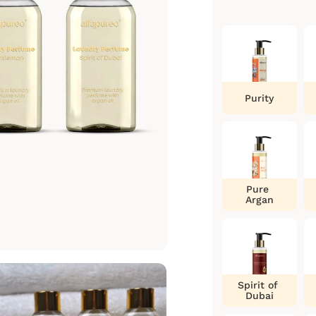
Purity
Pure
Argan
Spirit of
Dubai