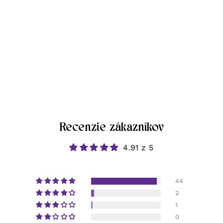
Recenzie zákazníkov
4.91 z 5
44
2
1
0