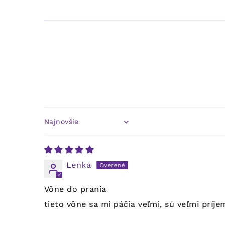
Sort by
Lenka
Vône do prania
tieto vône sa mi páčia veľmi, sú veľmi príj