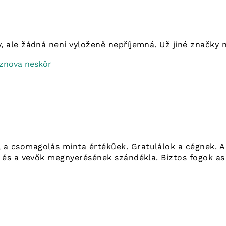
 ale žádná není vyloženě nepříjemná. Už jiné značky nec
 znova neskôr
a csomagolás minta értékűek. Gratulálok a cégnek. A
g és a vevők megnyerésének szándékla. Biztos fogok as 