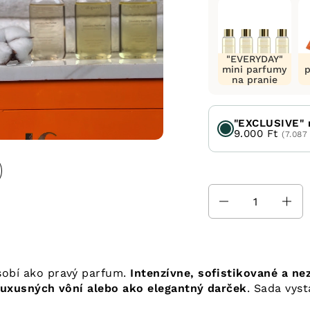
"EVERYDAY"
mini parfumy
na pranie
"EXCLUSIVE" 
9.000 Ft
(7.087
Množstvo
sobí ako pravý parfum.
Intenzívne, sofistikované a n
luxusných vôní alebo ako elegantný darček
. Sada vyst