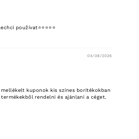
hci používat⭐️⭐️⭐️⭐️⭐️
04/08/2026
 mellékelt kuponok kis színes borítékokban
termékekből rendelni és ajánlani a céget.