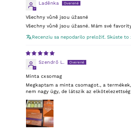
Laděnka
Všechny vůně jsou úžasné
Všechny vůně jsou úžasné. Mám své favority,
Recenziu sa nepodarilo preložiť. Skúste to
Szendrő L.
Minta cxsomag
Megkaptam a minta csomagot., a termékek, 
nem nagy ügy, de látszik az elkötelezettsé