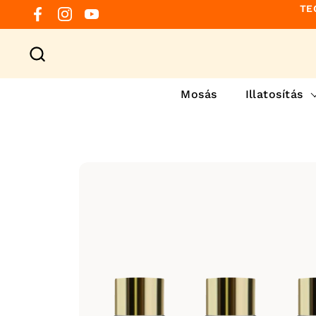
Preskočiť na obsah
TE
Facebook
Instagram
YouTube
Mosás
Illatosítás