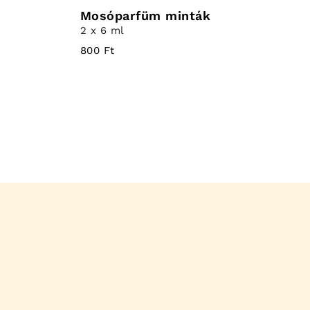
Mosóparfüm minták
2 x 6 ml
800 Ft
a
!