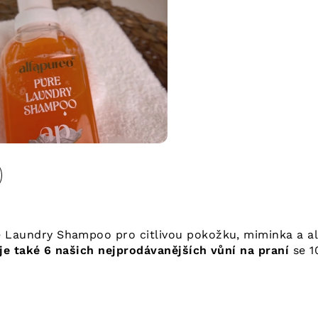
 Laundry Shampoo pro citlivou pokožku, miminka a ale
e také 6 našich nejprodávanějších vůní na praní
se 1