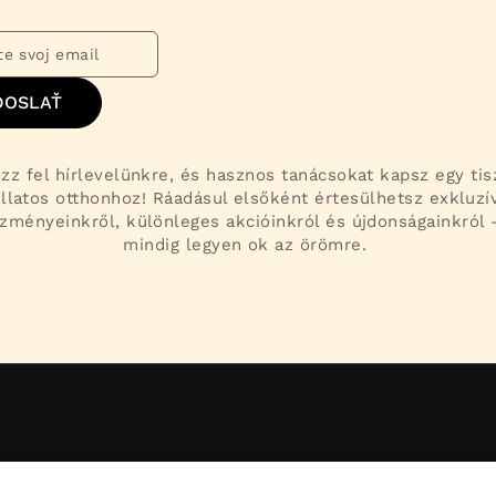
DOSLAŤ
ozz fel hírlevelünkre, és hasznos tanácsokat kapsz egy tis
illatos otthonhoz! Ráadásul elsőként értesülhetsz exkluzí
zményeinkről, különleges akcióinkról és újdonságainkról 
mindig legyen ok az örömre.