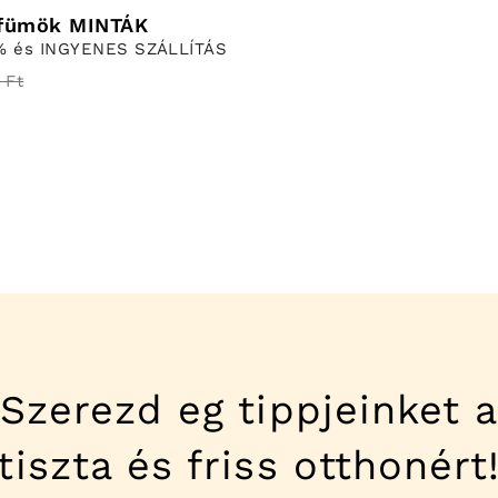
fümök MINTÁK
% és INGYENES SZÁLLÍTÁS
 Ft
Szerezd eg tippjeinket 
tiszta és friss otthonért