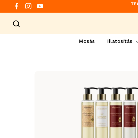
Preskočiť na obsah
TE
Facebook
Instagram
YouTube
Mosás
Illatosítás