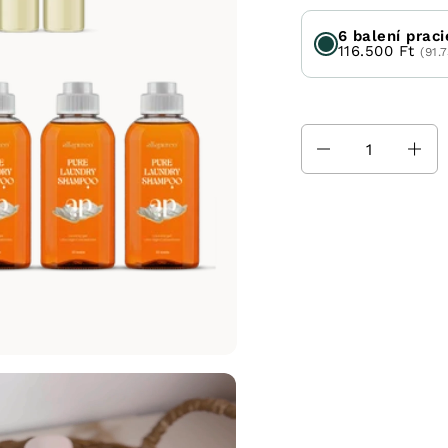
6 balení prac
116.500 Ft
(91.
Množstvo