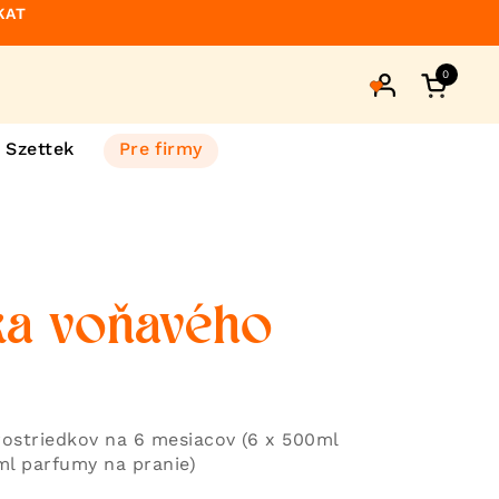
KAT
0
Otvorte 
Szettek
Pre firmy
ka voňavého
rostriedkov na 6 mesiacov (6 x 500ml
ml parfumy na pranie)