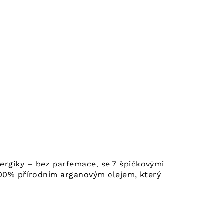
rgiky – bez parfemace, se 7 špičkovými
00% přírodním arganovým olejem, který