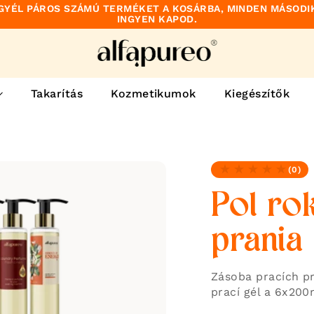
GYÉL PÁROS SZÁMÚ TERMÉKET A KOSÁRBA, MINDEN MÁSODI
INGYEN KAPOD.
Takarítás
Kozmetikumok
Kiegészítők
(0)
Žiadne recenzie
Pol ro
prania
Zásoba pracích p
prací gél a 6x200