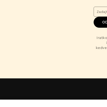
O
Iratk
kedve
Obchodné podmienky