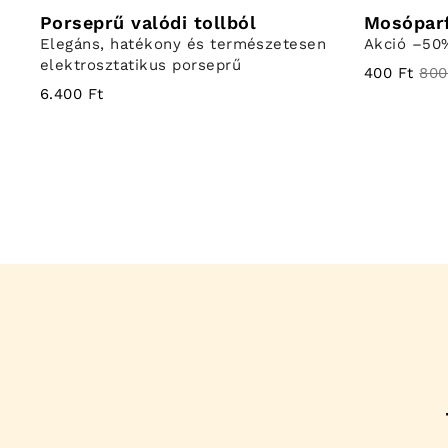
Porseprű valódi tollból
Mosópar
Elegáns, hatékony és természetesen
Akció –50
elektrosztatikus porseprű
400 Ft
800
6.400 Ft