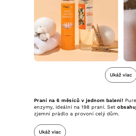
Ukáž viac
Praní na 6 měsíců v jednom balení!
Pure
enzymy, ideální na 198 praní. Set
obsahuj
zjemní prádlo a provoní celý dům.
Ukáž viac