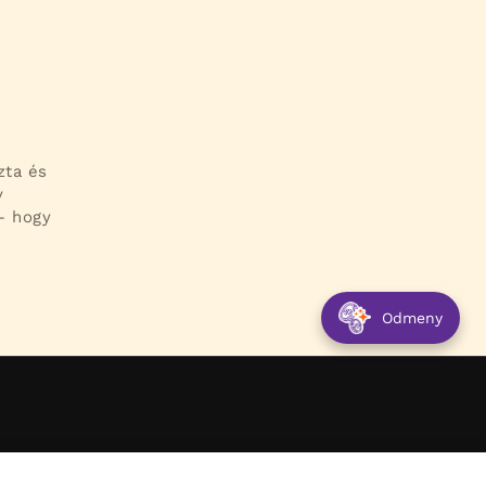
zta és
v
– hogy
Odmeny