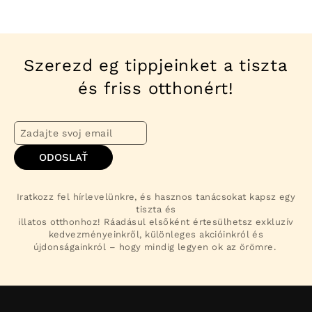
Szerezd eg tippjeinket a tiszta
és friss otthonért!
ODOSLAŤ
Iratkozz fel hírlevelünkre, és hasznos tanácsokat kapsz egy
tiszta és
illatos otthonhoz! Ráadásul elsőként értesülhetsz exkluzív
kedvezményeinkről, különleges akcióinkról és
újdonságainkról – hogy mindig legyen ok az örömre.